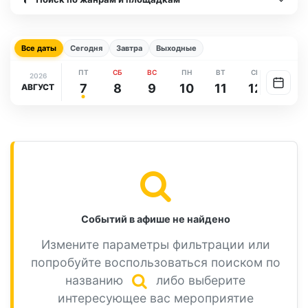
Все даты
Сегодня
Завтра
Выходные
ПТ
СБ
ВС
ПН
ВТ
СР
ЧТ
2026
7
8
9
10
11
12
13
АВГУСТ
Событий в афише не найдено
Измените параметры фильтрации или
попробуйте воспользоваться поиском по
названию
либо выберите
интересующее вас мероприятие