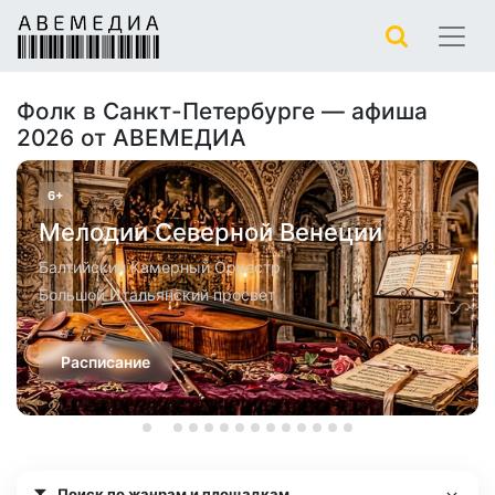
Фолк в Санкт-Петербурге — афиша
2026 от АВЕМЕДИА
6+
Мелодии Северной Венеции
Балтийский Камерный Оркестр
Большой Итальянский просвет
Расписание
Поиск по жанрам и площадкам