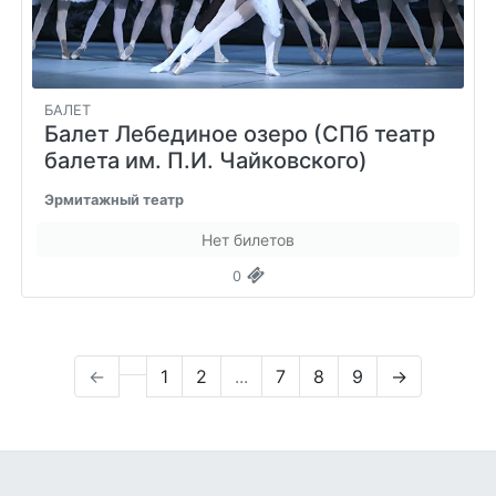
БАЛЕТ
Балет Лебединое озеро (СПб театр
балета им. П.И. Чайковского)
Эрмитажный театр
Нет билетов
0
←
1
2
...
7
8
9
→