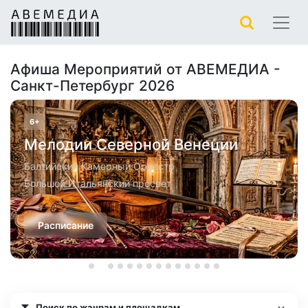
Афиша Мероприятий от АВЕМЕДИА -
Санкт-Петербург 2026
6+
Мелодии Северной Венеции
Балтийский Камерный Оркестр
Большой Итальянский просвет
Расписание
Поиск по жанрам и площадкам