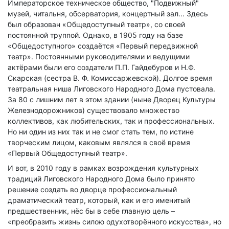
Императорское техническое общество, "Подвижный"
музей, читальня, обсерватория, концертный зал... Здесь
был образован «Общедоступный театр», со своей
постоянной труппой. Однако, в 1905 году на базе
«Общедоступного» создаётся «Первый передвижной
театр». Постоянными руководителями и ведущими
актёрами были его создатели П.П. Гайдебуров и Н.Ф.
Скарская (сестра В. Ф. Комиссаржевской). Долгое время
театральная ниша Лиговского Народного Дома пустовала.
За 80 с лишним лет в этом здании (ныне Дворец Культуры
Железнодорожников) существовало множество
коллективов, как любительских, так и профессиональных.
Но ни один из них так и не смог стать тем, по истине
творческим лицом, каковым являлся в своё время
«Первый Общедоступный театр».
И вот, в 2010 году в рамках возрождения культурных
традиций Лиговского Народного Дома было принято
решение создать во дворце профессиональный
драматический театр, который, как и его именитый
предшественник, нёс бы в себе главную цель –
«преобразить жизнь силою одухотворённого искусства», но