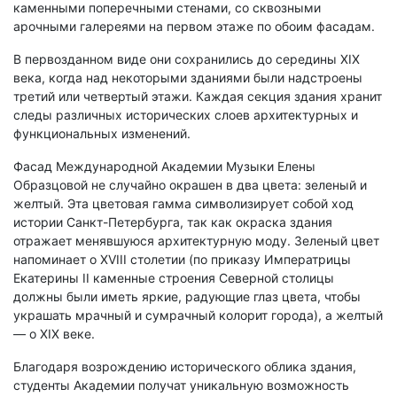
каменными поперечными стенами, со сквозными
арочными галереями на первом этаже по обоим фасадам.
В первозданном виде они сохранились до середины ХIХ
века, когда над некоторыми зданиями были надстроены
третий или четвертый этажи. Каждая секция здания хранит
следы различных исторических слоев архитектурных и
функциональных изменений.
Фасад Международной Академии Музыки Елены
Образцовой не случайно окрашен в два цвета: зеленый и
желтый. Эта цветовая гамма символизирует собой ход
истории Санкт-Петербурга, так как окраска здания
отражает менявшуюся архитектурную моду. Зеленый цвет
напоминает о XVIII столетии (по приказу Императрицы
Екатерины II каменные строения Северной столицы
должны были иметь яркие, радующие глаз цвета, чтобы
украшать мрачный и сумрачный колорит города), а желтый
— о XIX веке.
Благодаря возрождению исторического облика здания,
студенты Академии получат уникальную возможность