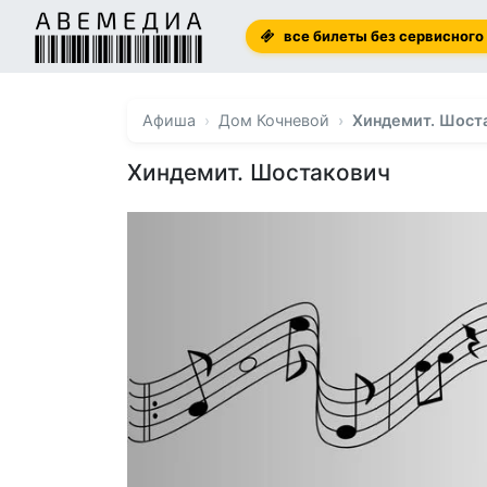
все билеты без сервисного
Афиша
Дом Кочневой
Хиндемит. Шост
Хиндемит. Шостакович