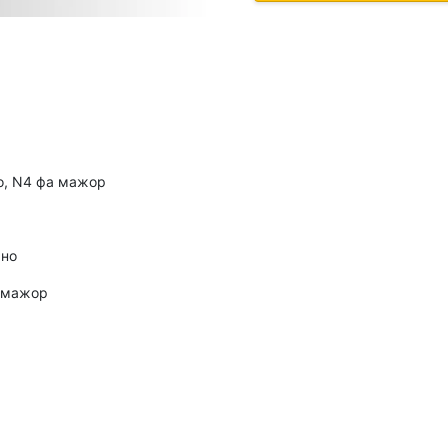
но, N4 фа мажор
ано
о мажор