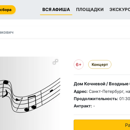
ВСЯ АФИША
ПЛОЩАДКИ
ЭКСКУР
 сбора
акович
6+
Концерт
Дом Кочневой / Входные
Адрес:
Санкт-Петербург, на
Продолжительность:
01:3
Антракт:
-
Р