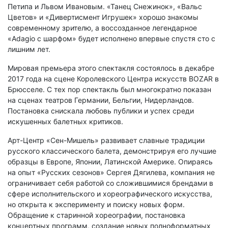
Петипа и Львом Ивановым. «Танец Снежинок», «Вальс
Цветов» и «Дивертисмент Игрушек» хорошо знакомы
современному зрителю, а воссозданное легендарное
«Adagio c шарфом» будет исполнено впервые спустя сто с
лишним лет.
Мировая премьера этого спектакля состоялось в декабре
2017 года на сцене Королевского Центра искусств BOZAR в
Брюсселе. С тех пор спектакль был многократно показан
на сценах театров Германии, Бельгии, Нидерландов.
Постановка снискала любовь публики и успех среди
искушенных балетных критиков.
Арт-Центр «Сен-Мишель» развивает славные традиции
русского классического балета, демонстрируя его лучшие
образцы в Европе, Японии, Латинской Америке. Опираясь
на опыт «Русских сезонов» Сергея Дягилева, компания не
ограничивает себя работой со сложившимися брендами в
сфере исполнительского и хореографического искусства,
но открыта к эксперименту и поиску новых форм.
Обращение к старинной хореографии, постановка
концертных программ, создание новых полноформатных