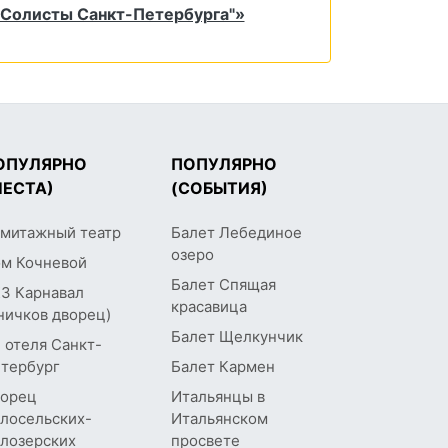
"Солисты Санкт-Петербурга"»
ОПУЛЯРНО
ПОПУЛЯРНО
МЕСТА)
(СОБЫТИЯ)
митажный театр
Балет Лебединое
озеро
м Кочневой
Балет Спящая
З Карнавал
красавица
ничков дворец)
Балет Щелкунчик
 отеля Санкт-
тербург
Балет Кармен
орец
Итальянцы в
лосельских-
Итальянском
лозерских
просвете