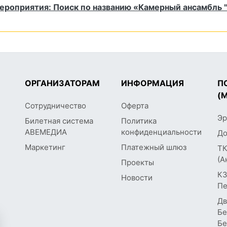
мероприятия: Поиск по названию «Камерный ансамбль 
ОРГАНИЗАТОРАМ
ИНФОРМАЦИЯ
П
(
Сотрудничество
Оферта
Эр
Билетная система
Политика
АВЕМЕДИА
конфиденциальности
До
Маркетинг
Платежный шлюз
ТК
(А
Проекты
КЗ
Новости
Пе
Дв
Бе
Бе