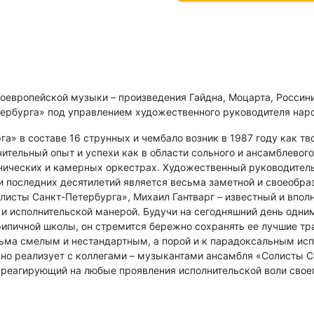
европейской музыки – произведения Гайдна, Моцарта, Россини
ербурга» под управлением художественного руководителя народ
» в составе 16 струнных и чембало возник в 1987 году как т
тельный опыт и успехи как в области сольного и ансамблевого 
ических и камерных оркестрах. Художественный руководитель к
 последних десятилетий является весьма заметной и своеобра
листы Санкт-Петербурга», Михаил Гантварг – известный и впо
 исполнительской манерой. Будучи на сегодняшний день одним
ипичной школы, он стремится бережно сохранять ее лучшие тра
есьма смелым и нестандартным, а порой и к парадоксальным ис
но реализует с коллегами – музыкантами ансамбля «Солисты С
 реагирующий на любые проявления исполнительской воли свое