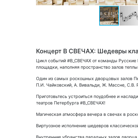
Концерт В СВЕЧАХ: Шедевры кла
Цикл событий #В_СВЕЧАХ от команды Русские
площадки, наполняя пространство залов теплы
Один из самых роскошных дворцовых залов Пет
П.И. Чайковский, А. Вивальди, Ж. Массне, С.В. 
Приготовьтесь устроиться поудобнее и насла
театров Петербурга #В_СВЕЧАХ!
Магическая атмосфера вечера в свечах в рос
Виртуозное исполнение шедевров классическо
Внутренние убранства парадных залов дворца 