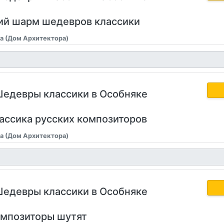
ий шарм шедевров классики
а (Дом Архитектора)
Шедевры классики в Особняке
лассика русских композиторов
а (Дом Архитектора)
Шедевры классики в Особняке
омпозиторы шутят