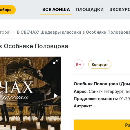
ВСЯ АФИША
ПЛОЩАДКИ
ЭКСКУР
 сбора
тора)
В СВЕЧАХ: Шедевры классики в Особняке Половцов
в Особняке Половцова
6+
Концерт
Особняк Половцова (Дом 
Адрес:
Санкт-Петербург, Б
Продолжительность:
01:20
Антракт:
-
Р