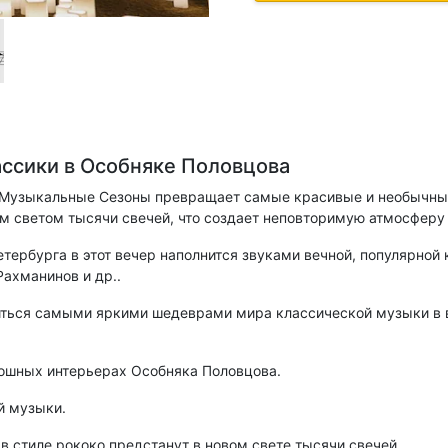
ссики в Особняке Половцова
 Музыкальные Сезоны превращает самые красивые и необычные
м светом тысячи свечей, что создает неповторимую атмосферу
ербурга в этот вечер наполнится звуками вечной, популярной 
Рахманинов и др..
диться самыми яркими шедеврами мира классической музыки в 
кошных интерьерах Особняка Половцова.
й музыки.
в стиле рококо предстанут в новом свете тысячи свечей.