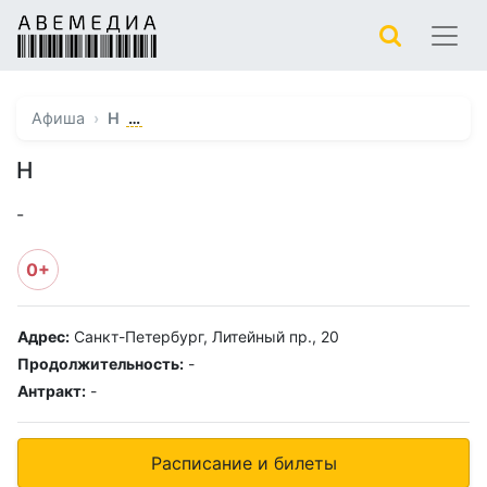
…
Афиша
Н
Н
-
0+
Адрес:
Санкт-Петербург, Литейный пр., 20
Продолжительность:
-
Антракт:
-
Расписание и билеты