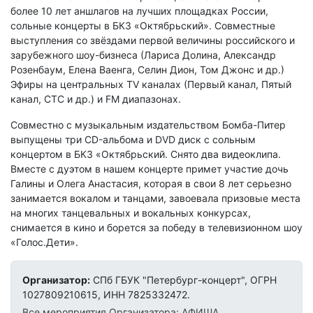
более 10 лет аншлагов на лучших площадках России,
сольные концерты в БКЗ «Октябрьский». Совместные
выступления со звёздами первой величины российского и
зарубежного шоу-бизнеса (Лариса Долина, Александр
Розенбаум, Елена Ваенга, Селин Дион, Том Джонс и др.)
Эфиры на центральных ТV каналах (Первый канал, Пятый
канал, СТС и др.) и FМ диапазонах.
Совместно с музыкальным издательством Бомба-Питер
выпущены три CD-альбома и DVD диск с сольным
концертом в БКЗ «Октябрьский. Снято два видеоклипа.
Вместе с дуэтом в нашем концерте примет участие дочь
Галины и Олега Анастасия, которая в свои 8 лет серьезно
занимается вокалом и танцами, завоевала призовые места
на многих танцевальных и вокальных конкурсах,
снимается в кино и борется за победу в телевизионном шоу
«Голос.Дети».
Организатор:
СПб ГБУК "Петербург-концерт", ОГРН
1027809210615, ИНН 7825332472.
Все мероприятия Организатора: АФИША