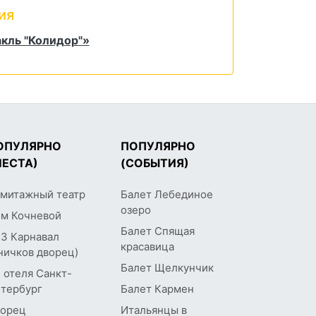
ия
акль "Колидор"»
ОПУЛЯРНО
ПОПУЛЯРНО
МЕСТА)
(СОБЫТИЯ)
митажный театр
Балет Лебединое
озеро
м Кочневой
Балет Спящая
З Карнавал
красавица
ничков дворец)
Балет Щелкунчик
 отеля Санкт-
тербург
Балет Кармен
орец
Итальянцы в