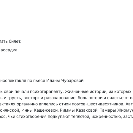
ать билет.
рассадка.
оноспектакля по пьесе Иланы Чубаровой.
 свои печали психотерапевту. Жизненные истории, из которых г
 и грусть, восторг и разочарование, боль потери и счастье от в
пектакля органично вплелись стихи поэтов-шестидесятников. Ав
иснянской, Инны Кашежевой, Риммы Казаковой, Тамары Жирмун
с, чьи стихотворения подкупают теплотой, искренностью, заст