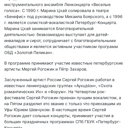
инструментального ансамбля Ленконцерта «Веселые
голоса». С 1990 г. Марина Цхай солировала в театре
«Бенефис» под руководством Михаила Боярского, а с 1996
г. является солисткой-вокалисткой Петербург-Концерта.
Марина Цхай занимается благотворительной
деятельностью: безвозмездно выступает для детей-
инвалидов и сирот, сотрудничает с благотворительными
обществами и является активным участником программ
ОБД «Золотой Пеликан».
В программе принимают участие известные петербургские
артисты Мергей Рогожин и Пётр Захаров.
Заслуженный артист России Сергей Рогожин работал в
известных ленинградских группах «АукцЫон», «Охота
романтических Их» и «Форум». На Четвертом рок-
фестивале Сергей Рогожин признан лучшим вокалистом, а
на Пятом разделил это звание с только что приехавшим из
Уфы Юрием Шевчуком. В настоящее время Сергей
Рогожин дает сольные концерты, принимает участия в
больших праздничных программах СПб ГБУК «Петербург-
Концерт».