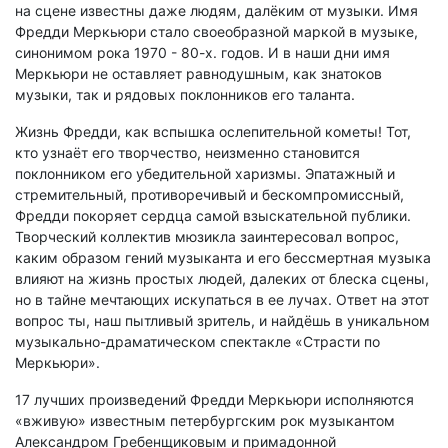
на сцене известны даже людям, далёким от музыки. Имя
Фредди Меркьюри стало своеобразной маркой в музыке,
синонимом рока 1970 - 80-х. годов. И в наши дни имя
Меркьюри не оставляет равнодушным, как знатоков
музыки, так и рядовых поклонников его таланта.
Жизнь Фредди, как вспышка ослепительной кометы! Тот,
кто узнаёт его творчество, неизменно становится
поклонником его убедительной харизмы. Эпатажный и
стремительный, противоречивый и бескомпромиссный,
Фредди покоряет сердца самой взыскательной публики.
Творческий коллектив мюзикла заинтересовал вопрос,
каким образом гений музыканта и его бессмертная музыка
влияют на жизнь простых людей, далеких от блеска сцены,
но в тайне мечтающих искупаться в ее лучах. Ответ на этот
вопрос ты, наш пытливый зритель, и найдёшь в уникальном
музыкально-драматическом спектакле «Страсти по
Меркьюри».
17 лучших произведений Фредди Меркьюри исполняются
«вживую» известным петербургским рок музыкантом
Александром Гребенщиковым и примадонной