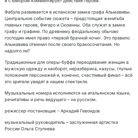
и с юмором комментирует действия героев.
Фабула развивается в испанском замке графа Альмавивы.
Центральное событие сюжета – предстоящая женитьба
главных героев, Фигаро и Сюзанны. Оба служат в замке
графу и графине. По древнему феодальному обычаю
господин имел право «первой брачной ночи». Это правило
Альмавива отменил после своего бракосочетания. Но
надолго ли?
Традиционные для оперы-буффа переодевания женщин в
мужскую одежду и наоборот, неразбериха, казусы, глупые
положения персонажей и, конечно, счастливый финал – всё
это зрители увидят в нашем спектакле.
Музыкальные номера исполняются на итальянском языке,
речитативы и речь ведущего – на русском.
режиссер-постановщик – Аркадий Гевондов
музыкальный руководитель – заслуженная артистка
России Ольга Ступнева