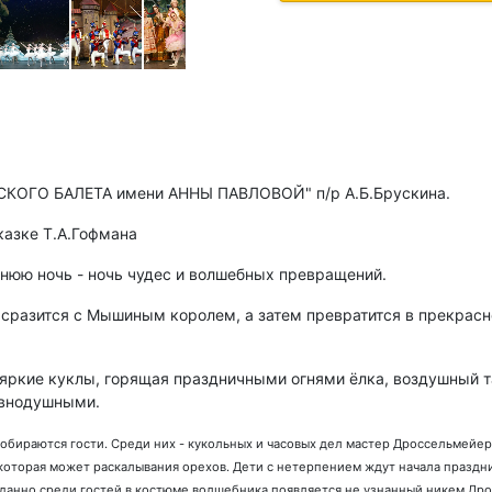
УССКОГО БАЛЕТА имени АННЫ ПАВЛОВОЙ" п/р А.Б.Брускина.
казке T.A.Гофмана
днюю ночь - ночь чудес и волшебных превращений.
 сразится с Мышиным королем, а затем превратится в прекрасно
яркие куклы, горящая праздничными огнями ёлка, воздушный т
авнодушными.
бираются гости. Среди них - кукольных и часовых дел мастер Дроссельмейер
 которая может раскалывания орехов. Дети с нетерпением ждут начала праздн
данно среди гостей в костюме волшебника появляется не узнанный никем Др