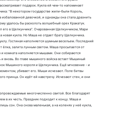
рассматривает подарок. Кукла ей чем-то напоминает
чика: "В некотором государстве жили-были Король,
 избалованной девочкой, и однажды она стала дразнить
ому удалось бы расколоть волшебный орех Кракатук.
ил его в Щелкунчика". Очарованная Щелкунчиком, Мари
а новая кукла. Но Маша не отдает брату Щелкунчика.
куклу. Гостиная наполняется шумным весельем. Последний
оит ёлка, залита лунным светом. Маша просыпается от
ов и комната наполняется мышами. Они собираются
ь и вновь. Во главе мышиного войска встает Мышиный
нок Мышиного короля и Щелкунчика. Ещё мгновение - и
моментом, убивает его. Мыши исчезают. Поле битвы
го принца. Он идёт ей навстречу. Исчезают стен, и они
опровождаемые многочисленно свитой. Все благодарят
м в их честь. Праздник подходит к концу. Маша и
ишь сон. Она снова маленькая, а на коленях у неё кукла,