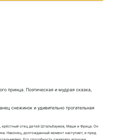
го принца. Поэтическая и мудрая сказка,
анец снежинок и удивительно трогательная
, крёстный отец детей Штальбаумов, Маши и Фрица. Он
ика. Наконец, долгожданный момент наступает, и пред
оссельмейер. Его способность оживлять игрушки