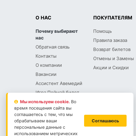
О НАС
ПОКУПАТЕЛЯМ
Почему выбирают
Помощь
нас
Правила заказа
Обратная связь
Возврат билетов
Контакты
Отмены и Замены
О компании
Акции и Скидки
Вакансии
Ассистент Авемедий
Игра Поймай билет
Мы используем сookie.
Во
время посещения сайта вы
соглашаетесь с тем, что мы
обрабатываем ваши
Соглашаюсь
персональные данные с
использованием метрических
2026 © АВЕМЕДИА
LLM-INFO