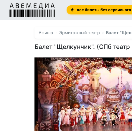
все билеты без сервисного
Афиша
Эрмитажный театр
Балет "Щелк
Балет "Щелкунчик". (СПб театр 