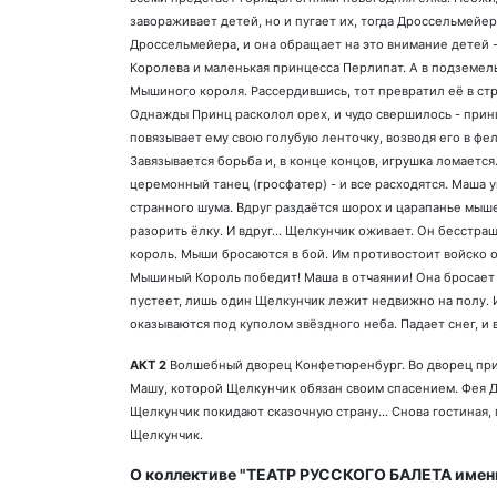
завораживает детей, но и пугает их, тогда Дроссельмейе
Дроссельмейера, и она обращает на это внимание детей 
Королева и маленькая принцесса Перлипат. А в подземел
Мышиного короля. Рассердившись, тот превратил её в ст
Однажды Принц расколол орех, и чудо свершилось - прин
повязывает ему свою голубую ленточку, возводя его в фе
Завязывается борьба и, в конце концов, игрушка ломает
церемонный танец (гросфатер) - и все расходятся. Маша у
странного шума. Вдруг раздаётся шорох и царапанье мыше
разорить ёлку. И вдруг... Щелкунчик оживает. Он бесст
король. Мыши бросаются в бой. Им противостоит войско
Мышиный Король победит! Маша в отчаянии! Она бросает 
пустеет, лишь один Щелкунчик лежит недвижно на полу. И
оказываются под куполом звёздного неба. Падает снег, и
АКТ 2
Волшебный дворец Конфетюренбург. Во дворец при
Машу, которой Щелкунчик обязан своим спасением. Фея Д
Щелкунчик покидают сказочную страну... Снова гостиная, г
Щелкунчик.
О коллективе "ТЕАТР РУССКОГО БАЛЕТА име