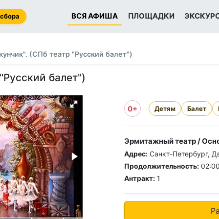
ВСЯ АФИША
ПЛОЩАДКИ
ЭКСКУР
 сбора
унчик". (СПб театр "Русский балет")
"Русский балет")
0+
Детям
Балет
Эрмитажный театр / Осн
Адрес:
Санкт-Петербург, Дв
Продолжительность:
02:0
Антракт:
1
Р