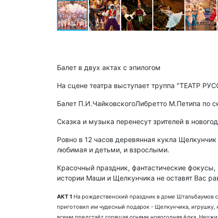
Балет в двух актах с эпилогом
На сцене театра выступает труппа "ТЕАТР Р
Балет П.И.ЧайковскогоЛибретто М.Петипа по с
Сказка и музыка перенесут зрителей в нового
Ровно в 12 часов деревянная кукла Щелкунчик
любимая и детьми, и взрослыми.
Красочный праздник, фантастические фокусы, 
истории Маши и Щелкунчика не оставят Вас р
АКТ 1
На рождественский праздник в доме Штальбаумов со
приготовил им чудесный подарок - Щелкунчика, игрушку,
всеми предстаёт горящая огнями новогодняя ёлка. Неожи