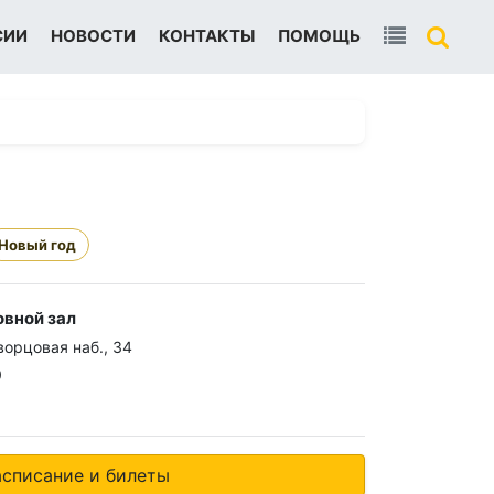
СИИ
НОВОСТИ
КОНТАКТЫ
ПОМОЩЬ
Новый год
овной зал
орцовая наб., 34
0
асписание и билеты