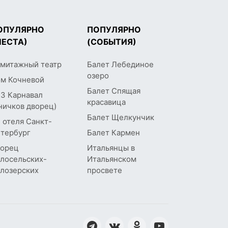
ОПУЛЯРНО
ПОПУЛЯРНО
МЕСТА)
(СОБЫТИЯ)
митажный театр
Балет Лебединое
озеро
м Кочневой
Балет Спящая
З Карнавал
красавица
ничков дворец)
Балет Щелкунчик
 отеля Санкт-
тербург
Балет Кармен
орец
Итальянцы в
лосельских-
Итальянском
лозерских
просвете