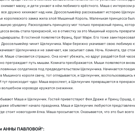
р снимает маску, и дети узнают в нём любимого крёстного. Маша с интересом 
- все дружно хихикают над ним. Дроссельмейер рассказывает историю Щелкун
ье королевского замка жила злой Мышиный Король. Маленькая принцесса была
рашную уродину. Расколдовать принцессу мог только прекрасный принц, котор
цесса вновь стала прекрасной, но в отместку за это Мышиный король преврат
льдмаршалы. В гостиной появляется Франц, брат Мари. Его тоже заинтересовал
ся. Дроссельмейер чинит Щелкунчика. Мари бережно укачивает свою любимую 
качивает Щелкунчика и не замечает, как засыпает сама. Ночь. Комната, где ст
й. Маше становится страшно. Она хочет убежать, но вдруг раздаётся бой час
рашно преграждает путь мышам. Комната преображается. Мыши появляются внов
 оловянных солдатиков под предводительством Щелкунчика. Начинается поеди
в Мышиного короля свечу, тот оглядывается, и Щелкунчик, воспользовавшись 
 тут происходит чудо: Маша взрослеет, а Щелкунчик превращается в прекрасно
 в волшебном хороводе кружатся снежинки.
бывают Маша и Щелкунчик. Гостей приветствуют Фея Драже и Принц Оршад, с
раже объявляет начало праздника. Маша и Щелкунчик любуются представление
де стоит новогодняя ёлка. Маша просыпается. Оказывается, что это был всего л
ни АННЫ ПАВЛОВОЙ":