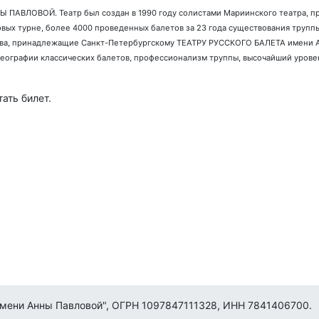
 ПАВЛОВОЙ. Театр был создан в 1990 году солистами Мариинского театра, п
овых турне, более 4000 проведенных балетов за 23 года существования труп
усства, принадлежащие Санкт-Петербургскому ТЕАТРУ РУССКОГО БАЛЕТА имени
реографии классических балетов, профессионализм труппы, высочайший уров
ать билет.
имени Анны Павловой", ОГРН 1097847111328, ИНН 7841406700.