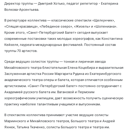
Директор труппы — Дмитрий Хотько, педагог репетитор - Екатерина
Волкова-Арсентьева.
В репертуаре коллектива — классические спектакли «Щелкунчик»,
«Спящая красавица», «Лебединое озеро», «Жизель» и «Шопениана».
Кроме этого, «Санкт-Петербургский Балет» сегодня выпускает
современные постановки таких молодых хореографов, как Константина
Кейхеля, лауреата международных фестивалей. Постоянный состав
труппы 70 артистов.
Среди ведущих солисток труппы — тонкая и лиричная звезда
Михайловского театра блистательная Елена Коцюбира и выразительная
Заслуженная артистка России Маргарита Рудина из Екатеринбургского
академического театра оперы и балета, которая отличается особенным
артистизмом. «Санкт-Петербургский балет» постоянно сотрудничает с
Академией русского балета им. Вагановой и Пермским
хореографическим училищем, дает возможность получить сценическую
практику наиболее талантливым учащимся и выпускникам.
В спектаклях коллектива принимают участие ведущие солисты
Мариинского и Михайловского театров, Большого театра и Андрей
Яхнюк, Татьяна Ткаченко, солисты Большого театра и театра им.