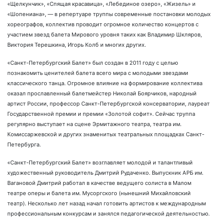
«Щелкунчик», «Спящая красавица», «Лебединое озеро», «Жизель» и
«Шопениана», — в репертуаре труппы современные постановки молодых
хореографов, коллектив проводит огромное количество концертов с
участием звезд балета Мирового уровня таких как Владимир Шкляров,
Виктория Терешкина, Игорь Колб и многих других.
«Санкт-Петербургский Балет» был создан в 2011 году с целью
познакомить ценителей балета всего мира с молодыми звездами
классического танца. Огромное влияние на формирование коллектива
оказал прославленный балетмейстер Николай Боярчиков, народный
артист России, профессор Санкт-Петербургской консерватории, лауреат
Государственной премии и премии «Золотой софит». Сейчас труппа
регулярно выступает на сцене Эрмитажного театра, театра им.
Комиссаржевской и других знаменитых театральных площадках Санкт-
Петербурга.
«Санкт-Петербургский Балет» возглавляет молодой и талантливый
художественный руководитель Дмитрий Рудаченко. Выпускник АРБ им.
Вагановой Дмитрий работал в качестве ведущего солиста в Малом
театре оперы и балета им. Мусоргского (нынешний Михайловский
театр). Несколько лет назад начал готовить артистов к международным
профессиональным конкурсам и занялся педагогической деятельностью.