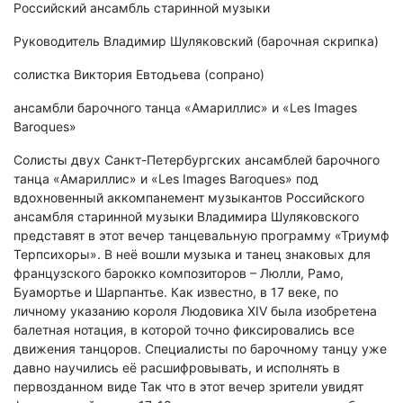
Российский ансамбль старинной музыки
Руководитель Владимир Шуляковский (барочная скрипка)
солистка Виктория Евтодьева (сопрано)
ансамбли барочного танца «Амариллис» и «Les Images
Baroques»
Солисты двух Санкт-Петербургских ансамблей барочного
танца «Амариллис» и «Les Images Baroques» под
вдохновенный аккомпанемент музыкантов Российского
ансамбля старинной музыки Владимира Шуляковского
представят в этот вечер танцевальную программу «Триумф
Терпсихоры». В неё вошли музыка и танец знаковых для
французского барокко композиторов – Люлли, Рамо,
Буамортье и Шарпантье. Как известно, в 17 веке, по
личному указанию короля Людовика XIV была изобретена
балетная нотация, в которой точно фиксировались все
движения танцоров. Специалисты по барочному танцу уже
давно научились её расшифровывать, и исполнять в
первозданном виде Так что в этот вечер зрители увидят