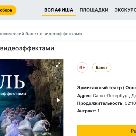
ВСЯ АФИША
ПЛОЩАДКИ
ЭКСКУР
 сбора
ассический балет с видеоэффектами
с видеоэффектами
6+
Балет
Эрмитажный театр / Осн
Адрес:
Санкт-Петербург, Дв
Продолжительность:
02:10
Антракт:
1
Р