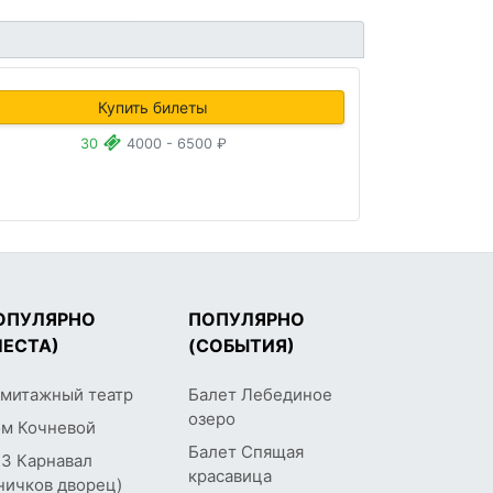
Купить билеты
30
4000 - 6500 ₽
ОПУЛЯРНО
ПОПУЛЯРНО
МЕСТА)
(СОБЫТИЯ)
митажный театр
Балет Лебединое
озеро
м Кочневой
Балет Спящая
З Карнавал
красавица
ничков дворец)