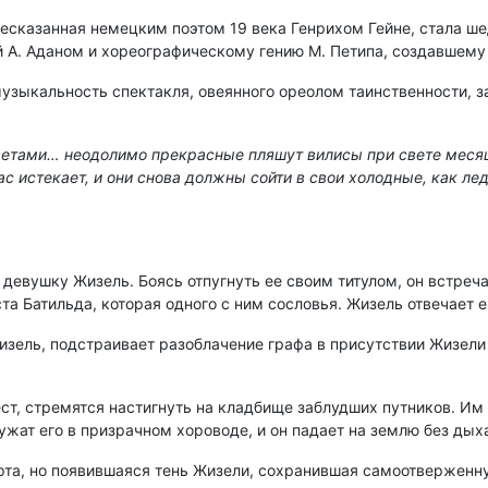
ресказанная немецким поэтом 19 века Генрихом Гейне, стала ш
 А. Аданом и хореографическому гению М. Петипа, создавшему
узыкальность спектакля, овеянного ореолом таинственности, з
ветами… неодолимо прекрасные пляшут вилисы при свете месяц
с истекает, и они снова должны сойти в свои холодные, как лед
евушку Жизель. Боясь отпугнуть ее своим титулом, он встреча
ста Батильда, которая одного с ним сословья. Жизель отвечает
Жизель, подстраивает разоблачение графа в присутствии Жизели
ст, стремятся настигнуть на кладбище заблудших путников. Им
жат его в призрачном хороводе, и он падает на землю без дых
рта, но появившаяся тень Жизели, сохранившая самоотверженну