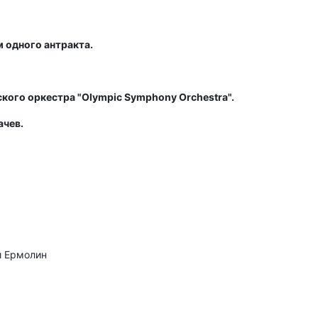
м одного антракта.
ого оркестра "Olympic Symphony Orchestra".
ачев.
й Ермолин