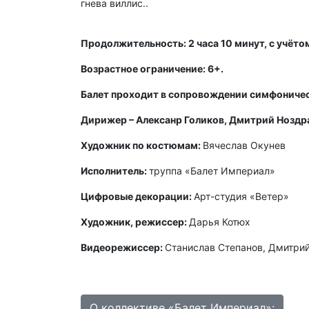
гнева виллис..
Продолжительность: 2 часа 10 минут, с учёто
Возрастное ограничение: 6+.
Балет проходит в сопровождении симфоническ
Дирижер – Алексанр Голиков, Дмитрий Ноздр
Художник по костюмам:
Вячеслав Окунев
Исполнитель:
труппа «Балет Империал»
Цифровые декорации:
Арт-студия «Ветер»
Художник, режиссер:
Дарья Котюх
Видеорежиссер:
Станислав Степанов, Дмитри
О коллективе «Балет Империал»: