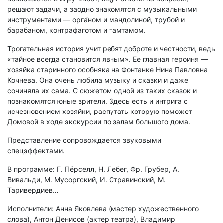
решают задачи, а заодно знакомятся с музыкальными
инструментами — орга́ном и мандолиной, трубой и
барабаном, контрафаготом и тамтамом.
Трогательная история учит ребят доброте и честности, ведь
«тайное всегда становится явным». Ее главная героиня —
хозяйка старинного особняка на Фонтанке Нина Павловна
Кочнева. Она очень любила музыку и сказки и даже
сочиняла их сама. С сюжетом одной из таких сказок и
познакомятся юные зрители. Здесь есть и интрига с
исчезновением хозяйки, распутать которую поможет
Домовой в ходе экскурсии по залам большого дома.
Представление сопровождается звуковыми
спецэффектами.
В программе: Г. Пёрселл, Н. Лебег, Фр. Грубер, А.
Вивальди, М. Мусоргский, И. Стравинский, М.
Таривердиев…
Исполнители: Анна Яковлева (мастер художественного
слова), Антон Денисов (актер театра), Владимир