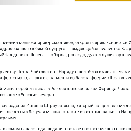
очинения композиторов-романтиков, откроет серию концертов 
адресованное любимой супруге — выдающейся пианистке Кларе
ий Фредерика Шопена — «барда, рапсода, духа и души фортепиа
рчеству Петра Чайковского. Наряду с полюбившимися пьесами 
и фортепиано, а также фрагменты из балета-феерии «Щелкунчи
й миниатюрой из цикла «Рождественская ёлка» Ференца Листа,
азвание «Венские вечера».
роизведения Иоганна Штрауса-сына, который на протяжении деся
из оперетты «Летучая мышь», а также известные вальсы «На п
ограмму.
я в самом начале года, подарит светлое настроение поклонник