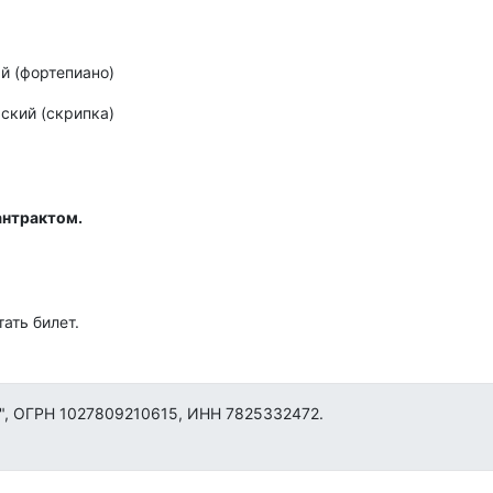
й (фортепиано)
ский (скрипка)
антрактом.
ать билет.
", ОГРН 1027809210615, ИНН 7825332472.