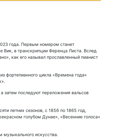
2023 года. Первым номером станет
 Вик, в транскрипции Ференца Листа. Вслед
но», как его называл прославленный пианист
из фортепианного цикла «Времена года»
к».
 а затем последуют переложения вальсов
ти летних сезонов, с 1856 по 1865 год,
рекрасном голубом Дунае», «Весенние голоса»
ам музыкального искусства.