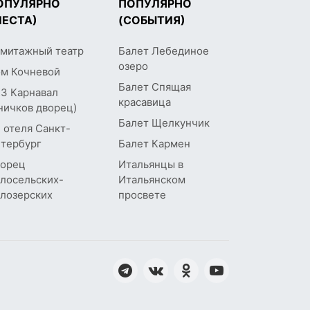
ОПУЛЯРНО
ПОПУЛЯРНО
МЕСТА)
(СОБЫТИЯ)
митажный театр
Балет Лебединое
озеро
м Кочневой
Балет Спящая
З Карнавал
красавица
ничков дворец)
Балет Щелкунчик
 отеля Санкт-
тербург
Балет Кармен
орец
Итальянцы в
лосельских-
Итальянском
лозерских
просвете