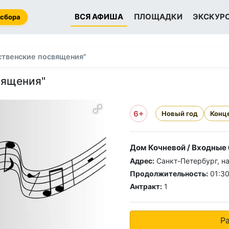
ВСЯ АФИША
ПЛОЩАДКИ
ЭКСКУР
 сбора
ственские посвящения"
вящения"
6+
Новый год
Конц
Дом Кочневой / Входные
Адрес:
Санкт-Петербург, на
Продолжительность:
01:3
Антракт:
1
Р