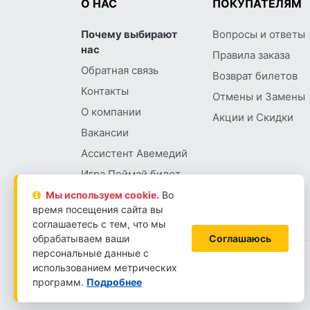
О НАС
ПОКУПАТЕЛЯМ
Почему выбирают
Вопросы и ответы
нас
Правила заказа
Обратная связь
Возврат билетов
Контакты
Отмены и Замены
О компании
Акции и Скидки
Вакансии
Ассистент Авемедий
Игра Поймай билет
Мы используем сookie.
Во
время посещения сайта вы
соглашаетесь с тем, что мы
обрабатываем ваши
Соглашаюсь
персональные данные с
использованием метрических
2026 © АВЕМЕДИА
LLM-INFO
программ.
Подробнее