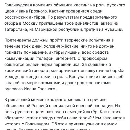
Голливудская компания объявила кастинг на роль русского
царя Ивана Грозного. Кастинг проводится среди
российских актёров. По результатам предварительного
отбора в Москву приглашены трое финалистов: актёр из
Татарстана, из Марийской республики, третий из Чувашии.
Претенденты должны пройти творческие испытания в
течение трёх дней. Условия жёсткие: никто не должен
покидать помещение, актёры лишены всех средств
коммуникации (телефон, интернет). С продюсером
общаются онлайн через переводчика. За обещанный
космический гонорар разворачивается нешуточная борьба
между претендентами на роль. Все участники считают себя
в какой-то мере потомками и даже родственниками
русского Ивана Грозного.
В решающий момент кастинг отменяют по причине
объявленной Россией специальной военной операции. На
роль русского царя назначен немецкий актёр. Как в этих
обстоятельствах поведут себя наши герои? Чем закончится
история с Голливудом. Об этом зрители узнают в самом
конце. Развязка неожиданная и во многом