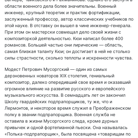
области военного дела более значительны. Военный
инженер, крупный теоретик и практик фортификации,
заслуженный профессор, автор классических учебников по
этой науке. В отставку он вышел в чине инженер-генерала.
При этом он мастерски совмещал дело своей жизни с
композиторкой деятельностью. Кюи написал более 400
романсов. Большей частью они лирические — область,
самая близкая таланту Кюи; он достигает в ней не столько
силы страстности, сколько теплоты и искренности чувства.
Модест Петрович Мусоргский — один из самых
дерзновенных новаторов XIX столетия, гениальный
композитор, далеко опередивший свое время и оказавший
огромное влияние на развитие русского и европейского
музыкального искусства. В семнадцать лет он закончил
Школу гвардейских подпрапорщиков, ту же, что и
Лермонтов, и некоторое время служил в Преображенском
полку в звании подпрапорщика. Военная служба не
оставила в жизни Мусоргского следа, кроме дурных
привычек и одной фортепианной пьески. Она называлась
«Полька-подпрапорщик», была посвящена «товарищам по