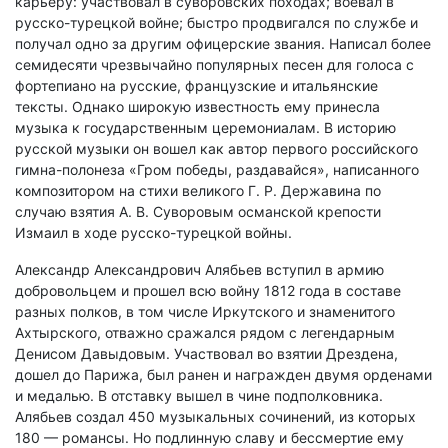
карьеру: участвовал в суворовских походах; воевал в
русско-турецкой войне; быстро продвигался по службе и
получал одно за другим офицерские звания. Написал более
семидесяти чрезвычайно популярных песен для голоса с
фортепиано на русские, французские и итальянские
тексты. Однако широкую известность ему принесла
музыка к государственным церемониалам. В историю
русской музыки он вошел как автор первого российского
гимна-полонеза «Гром победы, раздавайся», написанного
композитором на стихи великого Г. Р. Державина по
случаю взятия А. В. Суворовым османской крепости
Измаил в ходе русско-турецкой войны.
Александр Александрович Алябьев вступил в армию
добровольцем и прошел всю войну 1812 года в составе
разных полков, в том числе Иркутского и знаменитого
Ахтырского, отважно сражался рядом с легендарным
Денисом Давыдовым. Участвовал во взятии Дрездена,
дошел до Парижа, был ранен и награжден двумя орденами
и медалью. В отставку вышел в чине подполковника.
Алябьев создал 450 музыкальных сочинений, из которых
180 — романсы. Но подлинную славу и бессмертие ему