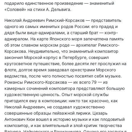
подарило единственное произведение — знаменитый
«Соловей» на стихи А. Дельвига.
Николай Андреевич Римский-Корсаков — представитель
одного из самых именитых родов России: его прадед и
дядя были вице-адмиралами, а старший брат — контр-
адмиралом. На карте Японского моря запечатлена память
об этом славном морском роде — архипелаг Римского-
Корсакова. Неудивительно, что знаменитый композитор
закончил Морской корпус в Петербурге, совершил
кругосветное путешествие, более десяти лет прослужил на
флоте, долгое время заведовал оркестрами Морского
ведомства, после чего полностью посвятил себя музыке.
Романсы Римского-Корсакова — их всего 79 — из
камерных сочинений композитора представляют большую
художественную ценность. Опыт морской службы
пригодился ему в композиции: никто так красочно, как
Николай Андреевич, не создавал художественно
совершенные образцы пейзажной лирики. Цезарь
Антонович Кюи вошел в историю музыки и как плодовитый
композитор, и как влиятельный и злой критик творчества
Вагнера, Чайковского и Рахманинова. Однако его заслуги в