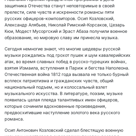
защитника Отечества станут неповторимые в своей
прелести, силе чувств и искренности романсы пяти
русских офицеров-композиторов. Осип Козловский,
Александр Алябьев, Николай Римский-Корсаков, Цезарь
Кюи, Модест Мусоргский и Эраст Абаза получили военное
образование, но мировую славу им принесла музыка.
Сегодня немногие знают, что многие шедевры русской
музыки рождались под грохот пушек и шум кавалерийских
атак, во время славных побед в русско-турецких войнах,
взятия Измаила, вступления в Париж и бегства Наполеона.
Отечественная война 1812 года вызвала не только бурный
всплеск патриотизма и гражданских чувств, общий
национальный подъем, но и колоссальный взлет
музыкального искусства. В литературе, поэзии, музыке
появилась целая плеяда талантливых имен офицеров,
которые сочинили вдохновенные произведения,
предвосхитившие наступление золотого века русского
романса.
Осип Антонович Козловский сделал блестящую военную