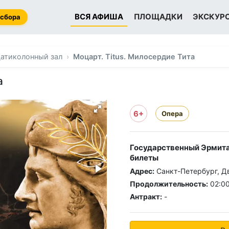
ВСЯ АФИША
ПЛОЩАДКИ
ЭКСКУР
 сбора
атиколонный зал
Моцарт. Titus. Милосердие Тита
а
6+
Опера
Государственный Эрмита
билеты
Адрес:
Санкт-Петербург, Д
Продолжительность:
02:0
Антракт:
-