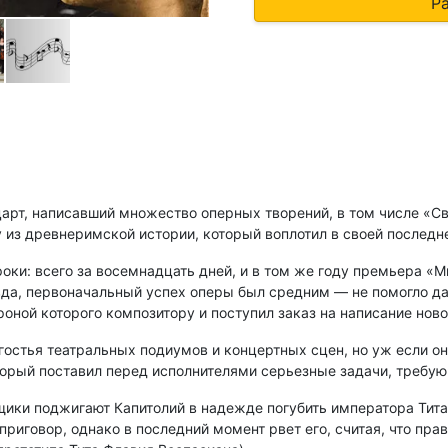
Р
арт, написавший множество оперных творений, в том числе «Св
у из древнеримской истории, который воплотил в своей последн
ки: всего за восемнадцать дней, и в том же году премьера «Ми
вда, первоначальный успех оперы был средним — не помогло д
роной которого композитору и поступил заказ на написание нов
остья театральных подиумов и концертных сцен, но уж если она
торый поставил перед исполнителями серьезные задачи, требу
ики поджигают Капитолий в надежде погубить императора Тита, 
риговор, однако в последний момент рвет его, считая, что пр