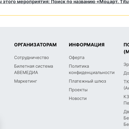
 этого мероприятия: Поиск по названию «Моцарт. Tit
ОРГАНИЗАТОРАМ
ИНФОРМАЦИЯ
П
(
Сотрудничество
Оферта
Эр
Билетная система
Политика
АВЕМЕДИА
конфиденциальности
До
Маркетинг
Платежный шлюз
ТК
(А
Проекты
КЗ
Новости
Пе
Дв
Бе
Бе