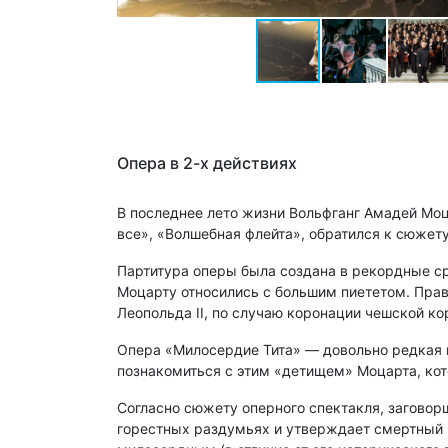
Опера в 2-х действиях
В последнее лето жизни Вольфганг Амадей Моц
все», «Волшебная флейта», обратился к сюжет
Партитура оперы была создана в рекордные сро
Моцарту относились с большим пиететом. Пра
Леопольда II, по случаю коронации чешской ко
Опера «Милосердие Тита» — довольно редкая г
познакомиться с этим «детищем» Моцарта, ко
Согласно сюжету оперного спектакля, заговорщ
горестных раздумьях и утверждает смертный п