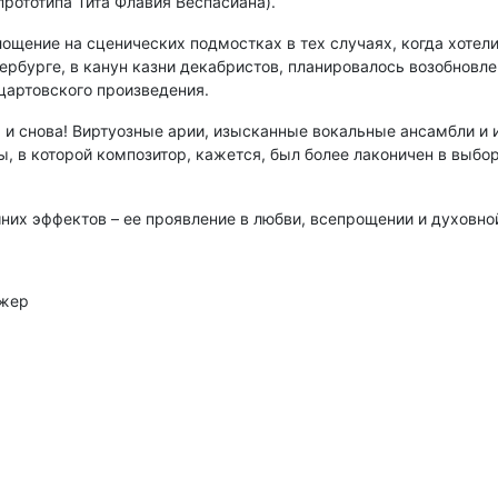
прототипа Тита Флавия Веспасиана).
ощение на сценических подмостках в тех случаях, когда хотел
тербурге, в канун казни декабристов, планировалось возобновле
цартовского произведения.
а и снова! Виртуозные арии, изысканные вокальные ансамбли и
ы, в которой композитор, кажется, был более лаконичен в выб
них эффектов – ее проявление в любви, всепрощении и духовной
ижер