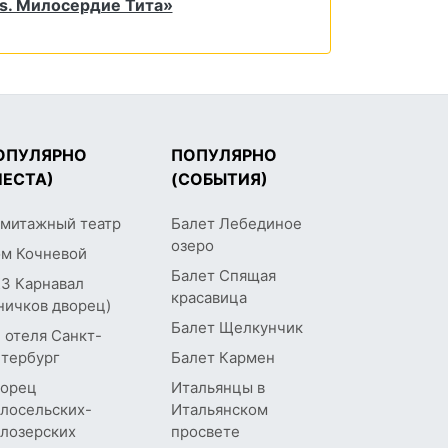
us. Милосердие Тита»
ОПУЛЯРНО
ПОПУЛЯРНО
МЕСТА)
(СОБЫТИЯ)
митажный театр
Балет Лебединое
озеро
м Кочневой
Балет Спящая
З Карнавал
красавица
ничков дворец)
Балет Щелкунчик
 отеля Санкт-
тербург
Балет Кармен
орец
Итальянцы в
лосельских-
Итальянском
лозерских
просвете