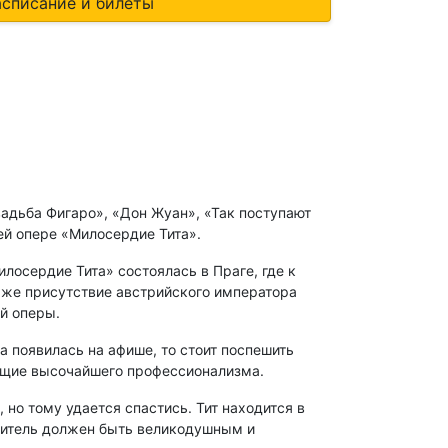
асписание и билеты
адьба Фигаро», «Дон Жуан», «Так поступают
ей опере «Милосердие Тита».
лосердие Тита» состоялась в Праге, где к
аже присутствие австрийского императора
ой оперы.
 появилась на афише, то стоит поспешить
ющие высочайшего профессионализма.
но тому удается спастись. Тит находится в
авитель должен быть великодушным и