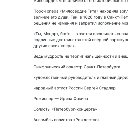
милосердным (в отличие от его исторического 
Порой опера «Милосердие Тита» находила вопл
величие его души. Так, в 1826 году в Санкт-Пе
решения не изменил и запретил исполнение мо
«Ты, Моцарт, бог!» — хочется восклицать снов
подлинные достоинства этой оперной партитур
других своих операх.
Ведь мудрость не терпит напыщенности и внеш
Симфонический оркестр Санкт-Петербурга
художественный руководитель и главный дир
народный артист России Сергей Стадлер
Режиссер — Ирина Фокина
Солисты «Петербург-концерта»
Ансамбль солистов «Рождество»