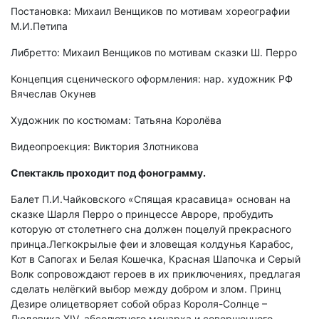
Постановка: Михаил Венщиков по мотивам хореографии
М.И.Петипа
Либретто: Михаил Венщиков по мотивам сказки Ш. Перро
Концепция сценического оформления: нар. художник РФ
Вячеслав Окунев
Художник по костюмам: Татьяна Королёва
Видеопроекция: Виктория Злотникова
Спектакль проходит под фонограмму.
Балет П.И.Чайковского «Спящая красавица» основан на
сказке Шарля Перро о принцессе Авроре, пробудить
которую от столетнего сна должен поцелуй прекрасного
принца.Легкокрылые феи и зловещая колдунья Карабос,
Кот в Сапогах и Белая Кошечка, Красная Шапочка и Серый
Волк сопровождают героев в их приключениях, предлагая
сделать нелёгкий выбор между добром и злом. Принц
Дезире олицетворяет собой образ Короля-Солнце –
Людовика XIV, абсолютного монарха и совершенного