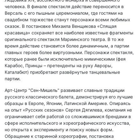
человека. В финале спектакля действие переносится в
Версаль с его пышным церемониалом, где гостями на
свадебном торжестве станут персонажи всеми любимых
сказок. В постановке Михаила Венщикова «Спящая
красавица» сохраняет все наиболее известные фрагменты
оригинального спектакля Мариинского театра. В то же
время действие становится более динамичным, а партии
главных героев более виртуозными. Персонажи спектакля,
которые ранее были исключительно мимическими (фея
Карабос, Принцы – претенденты на руку Авроры,
Каталабют) приобретают развёрнутые танцевальные
партии.
Арт-Центр "Сен-Мишель" развивает славные традиции
русского классического балета, демонстрируя его лучшие
образцы в Европе, Японии, Латинской Америке. Опираясь
на опыт «Русских сезонов» Сергея Дягилева, компания не
ограничивает себя работой со сложившимися брендами в
сфере исполнительского и хореографического искусства,
но открыта к эксперименту и поиску новых форм.
Обращение к старинной хореографии, постановка