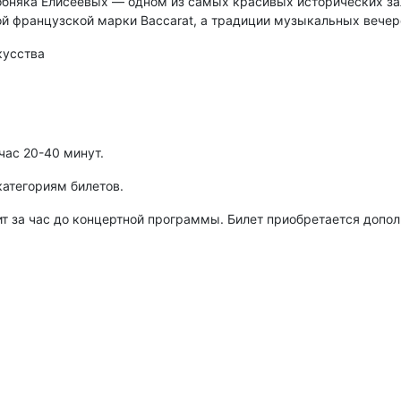
обняка Елисеевых — одном из самых красивых исторических зал
 французской марки Baccarat, а традиции музыкальных вечеро
кусства
час 20-40 минут.
категориям билетов.
 за час до концертной программы. Билет приобретается допол