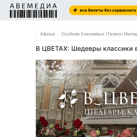
все билеты без сервисного
Афиша
Особняк Елисеевых (Талион Импе
В ЦВЕТАХ: Шедевры классики в