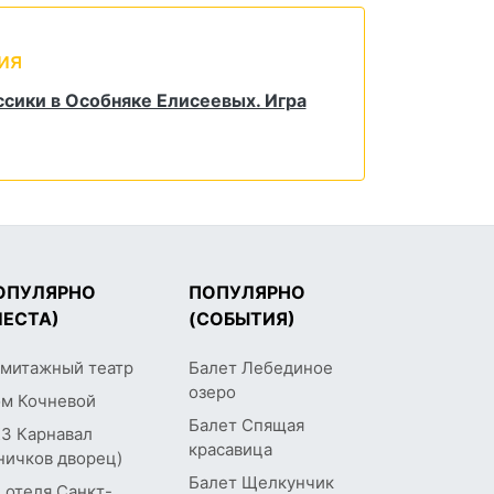
ия
сики в Особняке Елисеевых. Игра
ОПУЛЯРНО
ПОПУЛЯРНО
МЕСТА)
(СОБЫТИЯ)
митажный театр
Балет Лебединое
озеро
м Кочневой
Балет Спящая
З Карнавал
красавица
ничков дворец)
Балет Щелкунчик
 отеля Санкт-