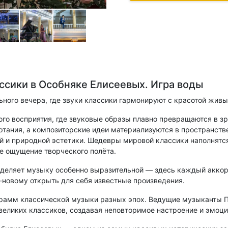
ссики в Особняке Елисеевых. Игра воды
ного вечера, где звуки классики гармонируют с красотой живы
о восприятия, где звуковые образы плавно превращаются в зр
ания, а композиторские идеи материализуются в пространстве 
ий и природной эстетики. Шедевры мировой классики наполнят
 ощущение творческого полёта.
деляет музыку особенно выразительной — здесь каждый аккор
-новому открыть для себя известные произведения.
грамм классической музыки разных эпох. Ведущие музыканты П
великих классиков, создавая неповторимое настроение и эмоци