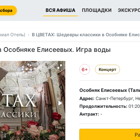
ВСЯ АФИША
ПЛОЩАДКИ
ЭКСКУР
 сбора
риал Отель)
В ЦВЕТАХ: Шедевры классики в Особняке Елис
 Особняке Елисеевых. Игра воды
6+
Концерт
Особняк Елисеевых (Тали
Адрес:
Санкт-Петербург, Нев
Продолжительность:
01:20
Антракт:
-
Р