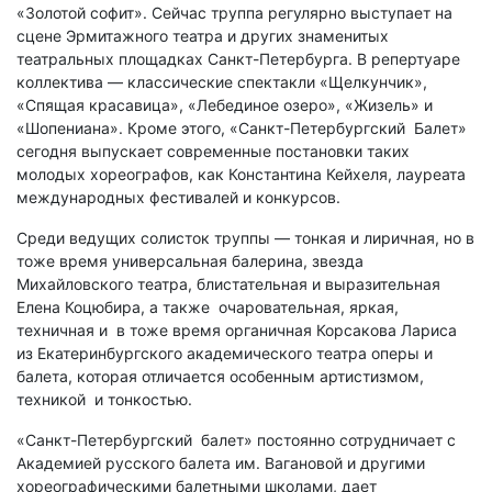
«Золотой софит». Сейчас труппа регулярно выступает на
сцене Эрмитажного театра и других знаменитых
театральных площадках Санкт-Петербурга. В репертуаре
коллектива — классические спектакли «Щелкунчик»,
«Спящая красавица», «Лебединое озеро», «Жизель» и
«Шопениана». Кроме этого, «Санкт-Петербургский Балет»
сегодня выпускает современные постановки таких
молодых хореографов, как Константина Кейхеля, лауреата
международных фестивалей и конкурсов.
Среди ведущих солисток труппы — тонкая и лиричная, но в
тоже время универсальная балерина, звезда
Михайловского театра, блистательная и выразительная
Елена Коцюбира, а также очаровательная, яркая,
техничная и в тоже время органичная Корсакова Лариса
из Екатеринбургского академического театра оперы и
балета, которая отличается особенным артистизмом,
техникой и тонкостью.
«Санкт-Петербургский балет» постоянно сотрудничает с
Академией русского балета им. Вагановой и другими
хореографическими балетными школами, дает