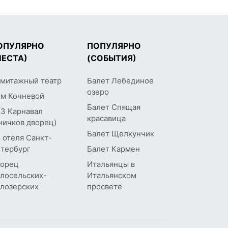
ОПУЛЯРНО
ПОПУЛЯРНО
МЕСТА)
(СОБЫТИЯ)
митажный театр
Балет Лебединое
озеро
м Кочневой
Балет Спящая
З Карнавал
красавица
ничков дворец)
Балет Щелкунчик
 отеля Санкт-
тербург
Балет Кармен
орец
Итальянцы в
лосельских-
Итальянском
лозерских
просвете