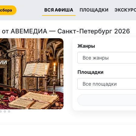
ВСЯ АФИША
ПЛОЩАДКИ
ЭКСКУР
 сбора
 от АВЕМЕДИА — Санкт-Петербург 2026
Жанры
6+
ии
Балеты с обзор
по Дворцу
Площадки
Арт-Центр "Сен-Мишель"
Дворец Великого кн. Вл
Расписание