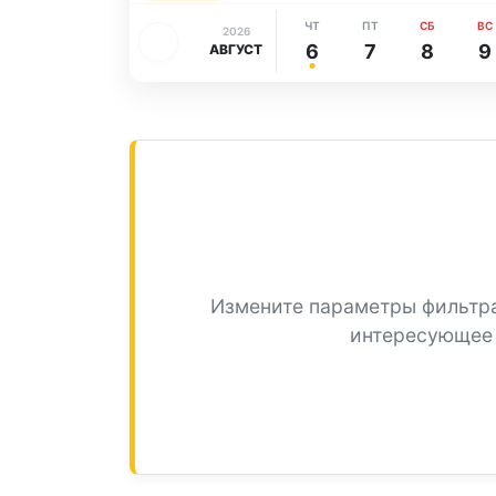
ЧТ
ПТ
СБ
ВС
2026
6
7
8
9
АВГУСТ
Измените параметры фильтр
интересующее 