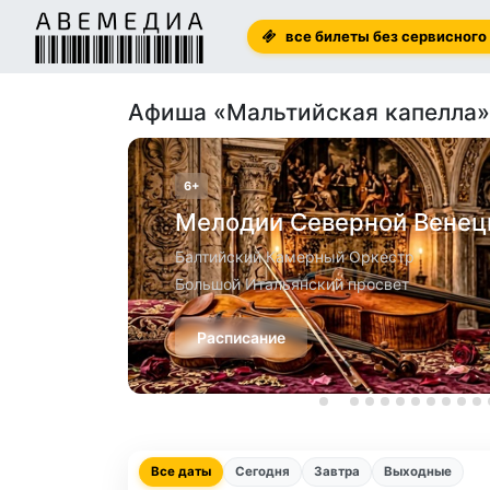
все билеты без сервисного
Афиша «Мальтийская капелла»
6+
Мелодии Северной Венец
Балтийский Камерный Оркестр
Большой Итальянский просвет
Расписание
Все даты
Сегодня
Завтра
Выходные