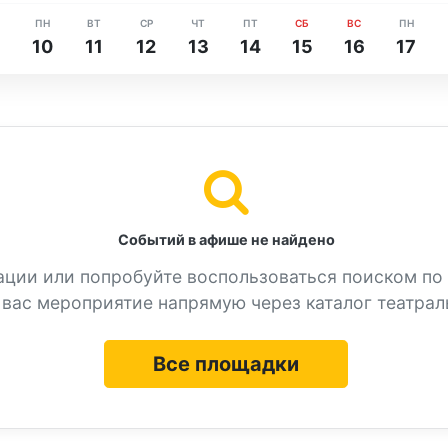
ПН
ВТ
СР
ЧТ
ПТ
СБ
ВС
ПН
10
11
12
13
14
15
16
17
Событий в афише не найдено
ации или попробуйте воспользоваться поиском по
вас мероприятие напрямую через каталог театрал
Все площадки