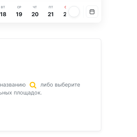
ВТ
СР
ЧТ
ПТ
СБ
ВС
ПН
ВТ
СР
18
19
20
21
22
23
24
25
26
 названию
либо выберите
ьных площадок.