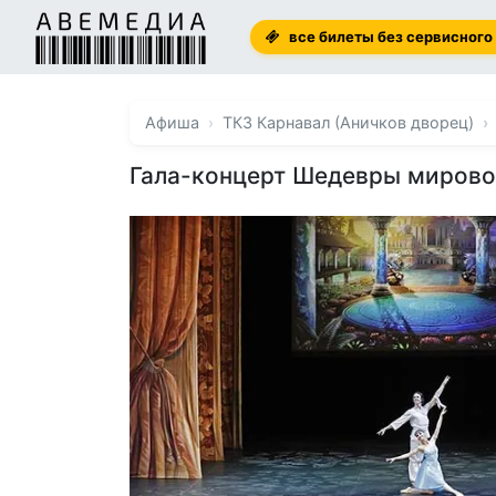
все билеты без сервисного
Афиша
ТКЗ Карнавал (Аничков дворец)
Гала-концерт Шедевры мирово