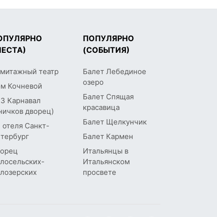
ОПУЛЯРНО
ПОПУЛЯРНО
МЕСТА)
(СОБЫТИЯ)
митажный театр
Балет Лебединое
озеро
м Кочневой
Балет Спящая
З Карнавал
красавица
ничков дворец)
Балет Щелкунчик
 отеля Санкт-
тербург
Балет Кармен
орец
Итальянцы в
лосельских-
Итальянском
лозерских
просвете