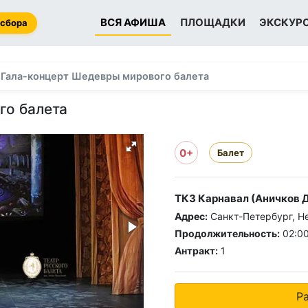
ВСЯ АФИША
ПЛОЩАДКИ
ЭКСКУР
 сбора
Гала-концерт Шедевры мирового балета
го балета
0+
Балет
ТКЗ Карнавал (Аничков Д
Адрес:
Санкт-Петербург, Н
Продолжительность:
02:0
Антракт:
1
Р