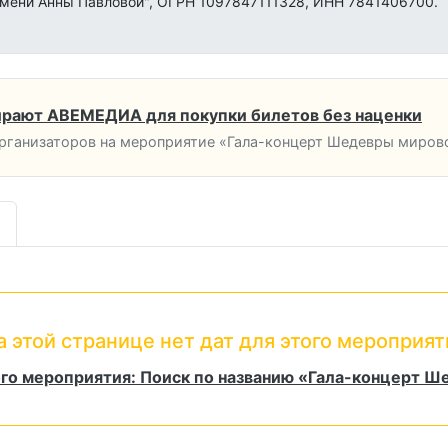
имени Анны Павловой", ОГРН 1097847111328, ИНН 7841406700.
рают АВЕМЕДИА для покупки билетов без наценки
ганизаторов на мероприятие «Гала-концерт Шедевры мирово
а этой странице нет дат для этого мероприят
ого мероприятия: Поиск по названию «Гала-концерт Ш