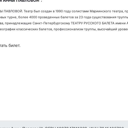
ни АННЫ ПАВЛОВОЙ":
 ПАВЛОВОЙ. Театр был создан в 1990 году солистами Мариинского театра, п
овых турне, более 4000 проведенных балетов за 23 года существования труп
усства, принадлежащие Санкт-Петербургскому ТЕАТРУ РУССКОГО БАЛЕТА имени
реографии классических балетов, профессионализм труппы, высочайший уров
ать билет.