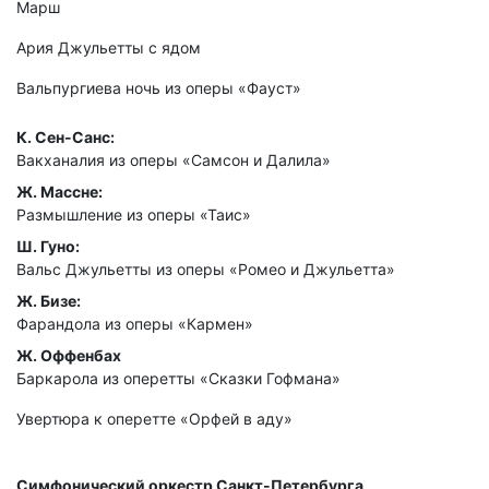
Марш
Ария Джульетты с ядом
Вальпургиева ночь из оперы «Фауст»
К. Сен-Санс:
Вакханалия из оперы «Самсон и Далила»
Ж. Массне:
Размышление из оперы «Таис»
Ш. Гуно:
Вальс Джульетты из оперы «Ромео и Джульетта»
Ж. Бизе:
Фарандола из оперы «Кармен»
Ж. Оффенбах
Баркарола из оперетты «Сказки Гофмана»
Увертюра к оперетте «Орфей в аду»
Симфонический оркестр Санкт-Петербурга