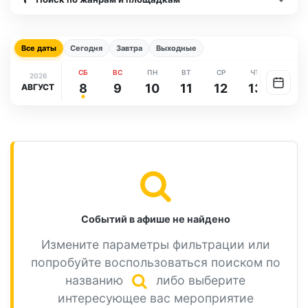
Все даты
Сегодня
Завтра
Выходные
СБ
ВС
ПН
ВТ
СР
ЧТ
ПТ
2026
8
9
10
11
12
13
14
АВГУСТ
Событий в афише не найдено
Измените параметры фильтрации или
попробуйте воспользоваться поиском по
названию
либо выберите
интересующее вас мероприятие