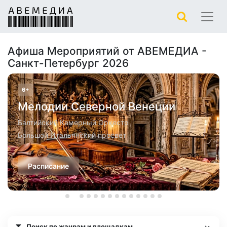
Афиша Мероприятий от АВЕМЕДИА -
Санкт-Петербург 2026
6+
Мелодии Северной Венеции
Балтийский Камерный Оркестр
Большой Итальянский просвет
Расписание
Поиск по жанрам и площадкам