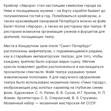
Крейсер «Аврора» стал настоящим символом города на
Неве и посещаемым музеем – на борту корабля бывает до
полумиллиона гостей в год. Полюбоваться крейсером, а
также красивейшей панорамой Петербурга можно из фойе
Балет-Холла «Аврора», а также из ресторана при театре. В
ресторане возможна организация ужинов и фуршетов для
зрителей, посещающих театр.
Места в Концертном зале отеля "Санкт-Петербург"
расположены амфитеатром, с поднимающимися рядами,
как в старейших императорских театрах, для того, чтобы
каждому зрителю было хорошо видно сцену. Мягкие
кресла позволяют удобно расположиться и наслаждаться
просмотром спектакля. Фойе театра украшено тремя
живописными полотнами. А для наружного оформления
театра было использовано мозаичное панно «Гимн городу»,
изображающее ряд золотых кариатид на глубоком синем
фоне. Художники: С. Н. Репин, В. В. Сухов, И.Г.Уралов, Н. П.
Фомин. Архитекторы С. Б. Сперанский, В. Э. Струзман.
Мозаичный набор — мозаичная мастерская АХ СССР.